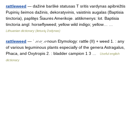
rattleweed
— dažinė barškė statusas T sritis vardynas apibrėžtis
Pupinių šeimos dažinis, dekoratyvinis, vaistinis augalas (Baptisia
tinctoria), paplitęs Šiaurės Amerikoje. atitikmenys: lot. Baptisia
tinctoria angl. horseflyweed; yellow wild indigo; yellow… …
Lithuanian dictionary (lietuvių žodynas)
rattleweed
— ˈ ̷ ̷ ̷ ̷ˌ ̷ ̷ noun Etymology: rattle (II) + weed 1. : any
of various leguminous plants especially of the genera Astragalus,
Phaca, and Oxytropis 2. : bladder campion 1 3 …
Useful english
dictionary