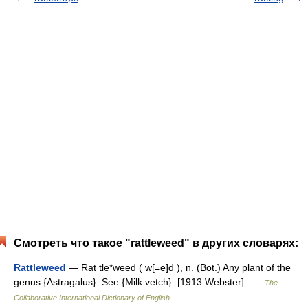
Смотреть что такое "rattleweed" в других словарях:
Rattleweed
— Rat tle*weed ( w[=e]d ), n. (Bot.) Any plant of the
genus {Astragalus}. See {Milk vetch}. [1913 Webster] …
The
Collaborative International Dictionary of English