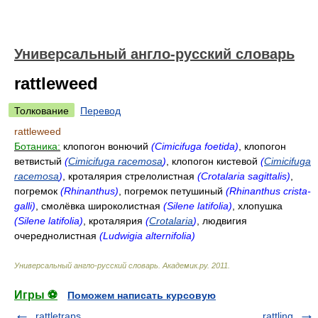
Универсальный англо-русский словарь
rattleweed
Толкование
Перевод
rattleweed
Ботаника:
клопогон вонючий
(Cimicifuga foetida)
, клопогон
ветвистый
(
Cimicifuga racemosa
)
, клопогон кистевой
(
Cimicifuga
racemosa
)
, кроталярия стрелолистная
(Crotalaria sagittalis)
,
погремок
(Rhinanthus)
, погремок петушиный
(Rhinanthus crista-
galli)
, смолёвка широколистная
(Silene latifolia)
, хлопушка
(Silene latifolia)
, кроталярия
(
Crotalaria
)
, людвигия
очереднолистная
(Ludwigia alternifolia)
Универсальный англо-русский словарь
.
Академик.ру
.
2011
.
Игры ⚽
Поможем написать курсовую
rattletraps
rattling