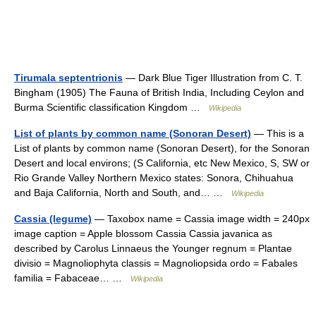
Tirumala septentrionis
— Dark Blue Tiger Illustration from C. T.
Bingham (1905) The Fauna of British India, Including Ceylon and
Burma Scientific classification Kingdom …
Wikipedia
List of plants by common name (Sonoran Desert)
— This is a
List of plants by common name (Sonoran Desert), for the Sonoran
Desert and local environs; (S California, etc New Mexico, S, SW or
Rio Grande Valley Northern Mexico states: Sonora, Chihuahua
and Baja California, North and South, and… …
Wikipedia
Cassia (legume)
— Taxobox name = Cassia image width = 240px
image caption = Apple blossom Cassia Cassia javanica as
described by Carolus Linnaeus the Younger regnum = Plantae
divisio = Magnoliophyta classis = Magnoliopsida ordo = Fabales
familia = Fabaceae… …
Wikipedia