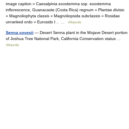
image caption = Caesalpinia exostemma ssp. exostemma
inflorescence, Guanacaste (Costa Rica) regnum = Plantae divisio
= Magnoliophyta classis = Magnoliopsida subclassis = Rosidae
unranked ordo = Eurosids I… …
Wikipedia
Senna covesii
— Desert Senna plant in the Mojave Desert portion
of Joshua Tree National Park, California Conservation status …
Wikipedia