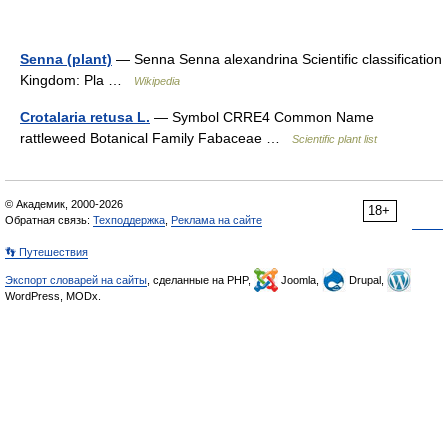
Senna (plant)
— Senna Senna alexandrina Scientific classification
Kingdom: Pla …
Wikipedia
Crotalaria retusa L.
— Symbol CRRE4 Common Name
rattleweed Botanical Family Fabaceae …
Scientific plant list
© Академик, 2000-2026
18+
Обратная связь:
Техподдержка
,
Реклама на сайте
👣 Путешествия
Экспорт словарей на сайты
, сделанные на PHP,
Joomla,
Drupal,
WordPress, MODx.