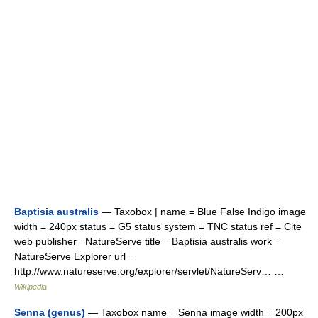
Baptisia australis
— Taxobox | name = Blue False Indigo image
width = 240px status = G5 status system = TNC status ref = Cite
web publisher =NatureServe title = Baptisia australis work =
NatureServe Explorer url =
http://www.natureserve.org/explorer/servlet/NatureServ… …
Wikipedia
Senna (genus)
— Taxobox name = Senna image width = 200px